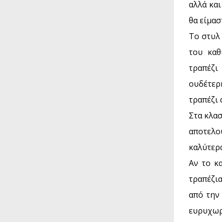
αλλά κα
θα είμασ
Το στυλ 
του καθ
τραπέζι
ουδέτερη
τραπέζι 
Στα κλασ
αποτελο
καλύτερα
Αν το κ
τραπέζι
από την
ευρυχωρ