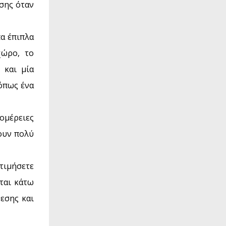
σης όταν
πα έπιπλα
χώρο, το
 και μία
 όπως ένα
τομέρειες
ουν πολύ
τιμήσετε
ται κάτω
εσης και