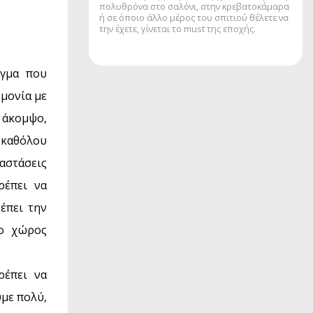
πολυθρόνα στο σαλόνι, στην κρεβατοκάμαρα
ή σε όποιο άλλο μέρος του σπιτιού θέλετε να
την έχετε, γίνεται το must της εποχής.
άγμα που
ρμονία με
ι άκομψο,
ι καθόλου
αστάσεις
ρέπει να
έπει την
 ο χώρος
ρέπει να
υμε πολύ,