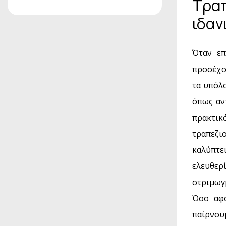
Τραπ
ιδαν
Όταν επ
προσέχου
τα υπόλο
όπως αντ
πρακτικ
τραπεζι
καλύπτε
ελευθερ
στριμωγ
Όσο αφο
παίρνουμ