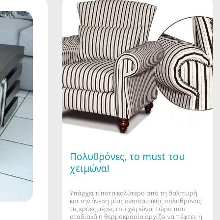
Πολυθρόνες, το must του
χειμώνα!
Υπάρχει τίποτα καλύτερο από τη θαλπωρή
και την άνεση μίας αναπαυτικής πολυθρόνας
τις κρύες μέρες του χειμώνα; Τώρα που
σταδιακά η θερμοκρασία αρχίζει να πέφτει, η