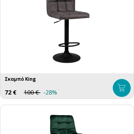
Σκαμπό King
72
€
100
€
-28%