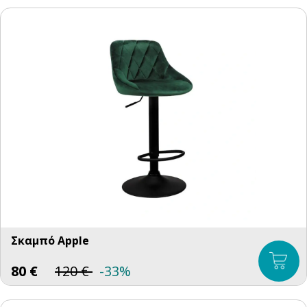
Σκαμπό Apple
80
€
120
€
-33%