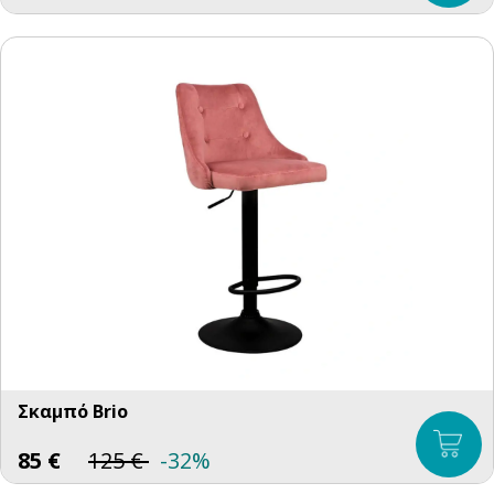
Σκαμπό Brio
85
€
125
€
-32%