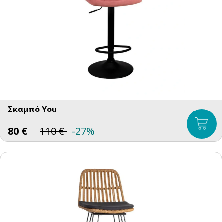
Σκαμπό You
80
€
110
€
-27%