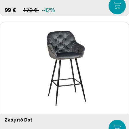
99
€
170
€
-42%
Σκαμπό Dot