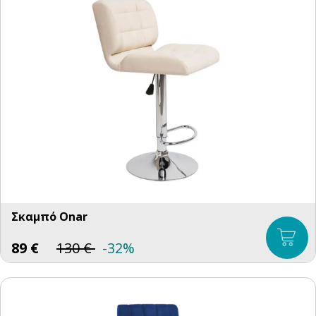
Σκαμπό Onar
89
€
130
€
-32%