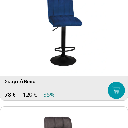
Σκαμπό Bono
78
€
120
€
-35%