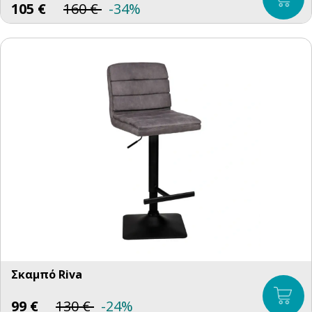
105
€
160
€
-34%
Σκαμπό Riva
99
€
130
€
-24%