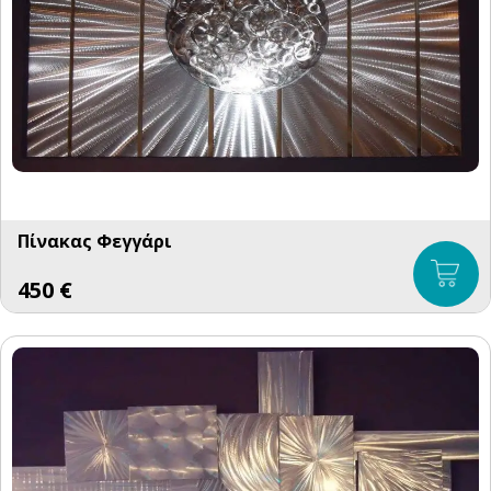
Πίνακας Φεγγάρι
450
€