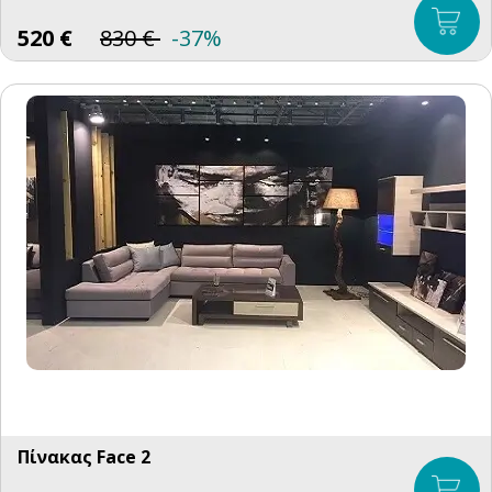
520
€
830
€
-37%
Πίνακας Face 2