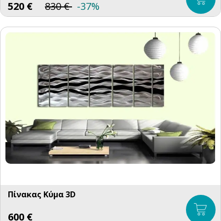
520
€
830
€
-37%
Πίνακας Κύμα 3D
600
€