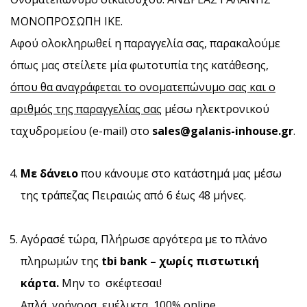
ΜΟΝΟΠΡΟΣΩΠΗ ΙΚΕ.
Αφού ολοκληρωθεί η παραγγελία σας, παρακαλούμε
όπως μας στείλετε μία φωτοτυπία της κατάθεσης,
όπου θα αναγράφεται το ονοματεπώνυμο σας και ο
αριθμός της παραγγελίας σας
μέσω ηλεκτρονικού
ταχυδρομείου (e-mail) στο
sales
@
galanis
-
inhouse
.
gr
.
Με δάνειο
που κάνουμε στο κατάστημά μας μέσω
της τράπεζας Πειραιώς από 6 έως 48 μήνες.
Αγόρασέ τώρα, Πλήρωσε αργότερα με το πλάνο
πληρωμών της
tbi bank – χωρίς πιστωτική
κάρτα.
Μην το σκέφτεσαι!
Απλά, γρήγορα, ευέλικτα, 100% online.