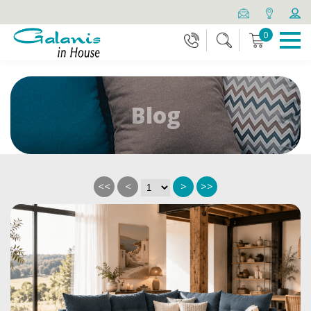
0
Blog
<<
<
>
>>