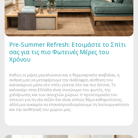
Pre-Summer Refresh: Ετοιμάστε το Σπίτι
σας για τις πιο Φωτεινές Μέρες του
Χρόνου
Καθώς οι μέρες μεγαλώνουν και η θερμοκρασία ανεβαίνει, η
ανάγκη μας να μεταφέρουμε την ανάλαφρη αίσθηση του
καλοκαιριού μέσα στο σπίτι γίνεται όλο και πιο έντονη. Το
καλοκαίρι στην Ελλάδα είναι συνώνυμο του φωτός, της
χαλάρωσης και των ανοιχτών χώρων. Η προετοιμασία του
σπιτιού για τη νέα σεζόν δεν είναι απλώς θέμα καθαριότητας,
αλλά μια ευκαιρία να επαναπροσδιορίσουμε τη λειτουργικότητα
και την αισθητική του χώρου μας.