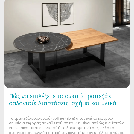
Πώς να επιλέξετε το σωστό τραπεζάκι
σαλονιού: Διαστάσεις, σχήμα και υλικά
Το τραπεζάκι σαλονιού (coffee table) αποτελεί το κεντρικό
σημείο αναφοράς σε κάθε καθιστικό. Δεν είναι απλώς ένα έπιπλο
για να ακουμπάτε τον καφέ ή τα διακοσμητικά σας, αλλά το
στοιχείο που συνδέει οπτικά τον καναπέ με τον υπόλοιπο χώρο.