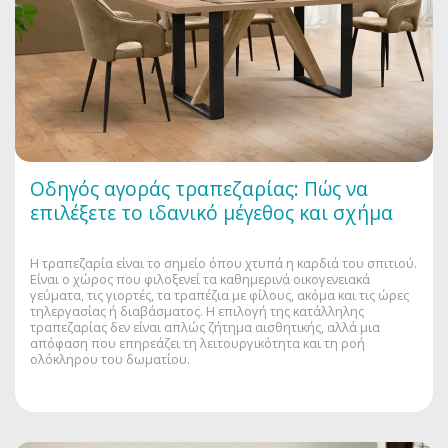
Οδηγός αγοράς τραπεζαρίας: Πώς να
επιλέξετε το ιδανικό μέγεθος και σχήμα
Η τραπεζαρία είναι το σημείο όπου χτυπά η καρδιά του σπιτιού.
Είναι ο χώρος που φιλοξενεί τα καθημερινά οικογενειακά
γεύματα, τις γιορτές, τα τραπέζια με φίλους, ακόμα και τις ώρες
τηλεργασίας ή διαβάσματος. Η επιλογή της κατάλληλης
τραπεζαρίας δεν είναι απλώς ζήτημα αισθητικής, αλλά μια
απόφαση που επηρεάζει τη λειτουργικότητα και τη ροή
ολόκληρου του δωματίου.