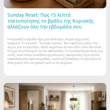
Sunday Reset: Πώς 15 λεπτά
τακτοποίησης το βράδυ της Κυριακής
αλλάζουν όλη την εβδομάδα σου
Η Κυριακή το βράδυ έχει μια ιδιαίτερη, συχνά αγχωτική,
ενέργεια. Το γνωστό "Sunday scaries" δεν οφείλεται μόνο στο
άγχος για τη Δευτέρα, αλλά συχνά και σε ένα σπίτι που δεν είναι
έτοιμο να υποδεχτεί τη νέα εβδομάδα. Το Sunday Reset είναι μια
απλή, viral πλέον συνήθεια οργάνωσης: αφιερώνεις λίγα λεπτά
τακτοποίησης πριν κοιμηθείς, ώστε να ξυπνήσεις τη Δευτέρα σε
έναν χώρο που σε ηρεμεί αντί να σε αγχώνει.