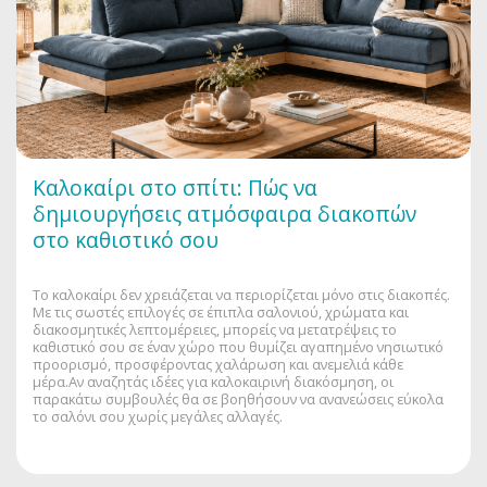
Καλοκαίρι στο σπίτι: Πώς να
δημιουργήσεις ατμόσφαιρα διακοπών
στο καθιστικό σου
Το καλοκαίρι δεν χρειάζεται να περιορίζεται μόνο στις διακοπές.
Με τις σωστές επιλογές σε έπιπλα σαλονιού, χρώματα και
διακοσμητικές λεπτομέρειες, μπορείς να μετατρέψεις το
καθιστικό σου σε έναν χώρο που θυμίζει αγαπημένο νησιωτικό
προορισμό, προσφέροντας χαλάρωση και ανεμελιά κάθε
μέρα.Αν αναζητάς ιδέες για καλοκαιρινή διακόσμηση, οι
παρακάτω συμβουλές θα σε βοηθήσουν να ανανεώσεις εύκολα
το σαλόνι σου χωρίς μεγάλες αλλαγές.