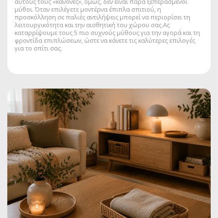
αυτούς τους «κανόνες», όμως, δεν είναι παρά ξεπερασμένοι
μύθοι. Όταν επιλέγετε μοντέρνα έπιπλα σπιτιού, η
προσκόλληση σε παλιές αντιλήψεις μπορεί να περιορίσει τη
λειτουργικότητα και την αισθητική του χώρου σας.Ας
καταρρίψουμε τους 5 πιο συχνούς μύθους για την αγορά και τη
φροντίδα επιπλώσεων, ώστε να κάνετε τις καλύτερες επιλογές
για το σπίτι σας.