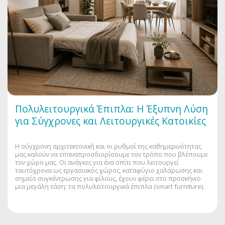
Πολυλειτουργικά Έπιπλα: Η Έξυπνη Λύση
για Σύγχρονες και Λειτουργικές Κατοικίες
Η σύγχρονη αρχιτεκτονική και οι ρυθμοί της καθημερινότητας
μας καλούν να επαναπροσδιορίσουμε τον τρόπο που βλέπουμε
τον χώρο μας. Οι ανάγκες για ένα σπίτι που λειτουργεί
ταυτόχρονα ως εργασιακός χώρος, καταφύγιο χαλάρωσης και
σημείο συγκέντρωσης για φίλους, έχουν φέρει στο προσκήνιο
μια μεγάλη τάση: τα πολυλειτουργικά έπιπλα (smart furniture).