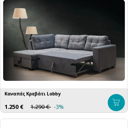
Καναπές Κρεβάτι Lobby
1.250
€
1.290
€
-3%