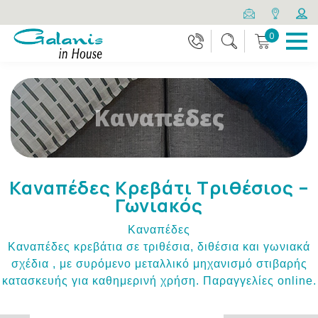
0
Καναπέδες
Καναπέδες Κρεβάτι Τριθέσιος –
Γωνιακός
Καναπέδες
Καναπέδες κρεβάτια σε τριθέσια, διθέσια και γωνιακά
σχέδια , με συρόμενο μεταλλικό μηχανισμό στιβαρής
κατασκευής για καθημερινή χρήση. Παραγγελίες online.