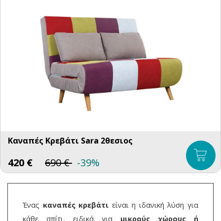
Καναπές Κρεβάτι Sara 2θεσιος
420
€
690
€
-39%
Ένας
καναπές κρεβάτι
είναι η ιδανική λύση για
κάθε σπίτι, ειδικά για
μικρούς χώρους ή