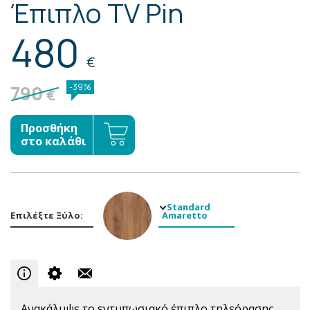
Έπιπλο TV Pin
480
€
790
-39%
€
Προσθήκη
στο καλάθι
Standard
Επιλέξτε Ξύλο:
Amaretto
Ανακάλυψε το εντυπωσιακό έπιπλο τηλεόρασης