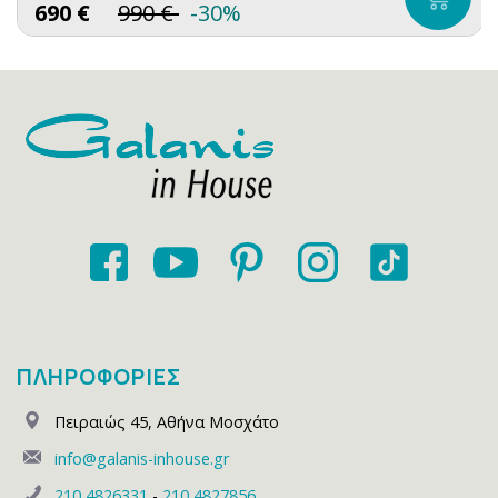
690
€
990
€
-30%
ΠΛΗΡΟΦΟΡΙΕΣ
Πειραιώς 45
,
Αθήνα Μοσχάτο
info@galanis-inhouse.gr
210 4826331
-
210 4827856