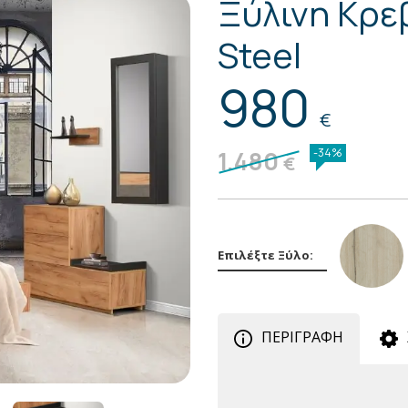
Ξύλινη Κρ
Steel
980
€
1.480
-34%
€
Επιλέξτε Ξύλο:
ΠΕΡΙΓΡΑΦΗ