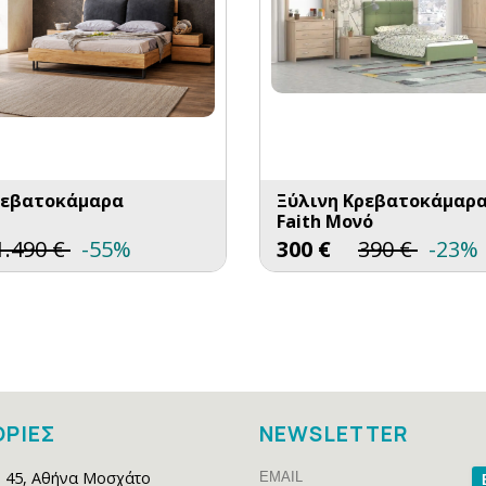
ρεβατοκάμαρα
Ξύλινη Κρεβατοκάμαρ
Faith Μονό
1.490
€
-55%
300
€
390
€
-23%
ΡΙΕΣ
NEWSLETTER
Email
Na
 45
,
Αθήνα Μοσχάτο