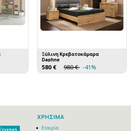
α
Ξύλινη Κρεβατοκάμαρα
Daphne
580
€
980
€
-41%
ΧΡΗΣΙΜΑ
Εταιρία
me