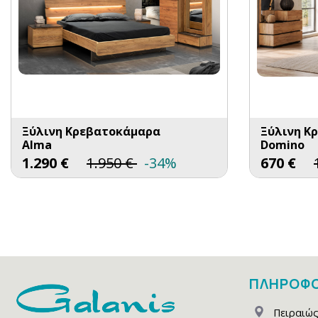
Ξύλινη Κρεβατοκάμαρα
Ξύλινη Κ
Alma
Domino
1.290
€
1.950
€
-34%
670
€
ΠΛΗΡΟΦΟ
Πειραιώς