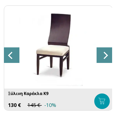
Ξύλινη Καρέκλα K9
130
€
145
€
-10%