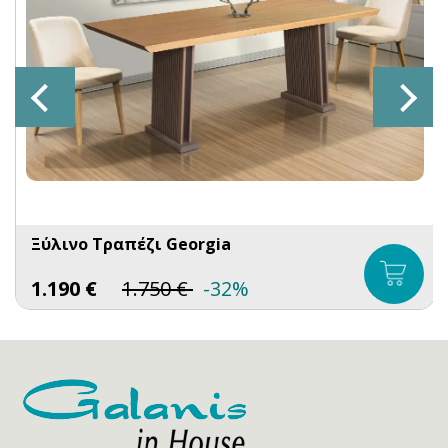
Ξύλινo Τραπέζι Georgia
1.190
€
1.750
€
-32%