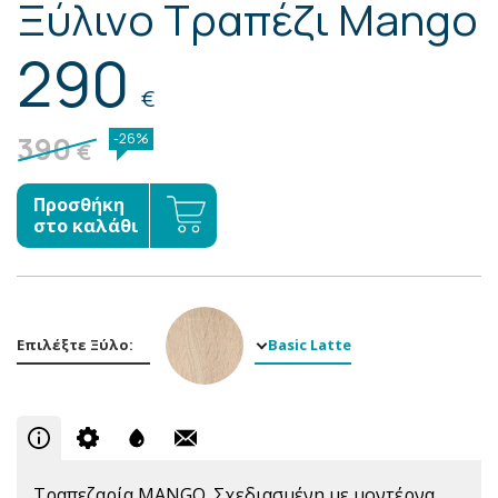
Ξύλινo Τραπέζι Mango
290
€
390
-26%
€
Προσθήκη
στο καλάθι
Επιλέξτε Ξύλο:
Basic Latte
Τραπεζαρία MANGO. Σχεδιασμένη με μοντέρνα