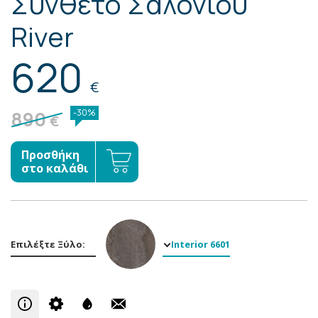
Σύνθετο Σαλονιού
River
620
€
890
-30%
€
Προσθήκη
στο καλάθι
Επιλέξτε Ξύλο:
Interior 6601