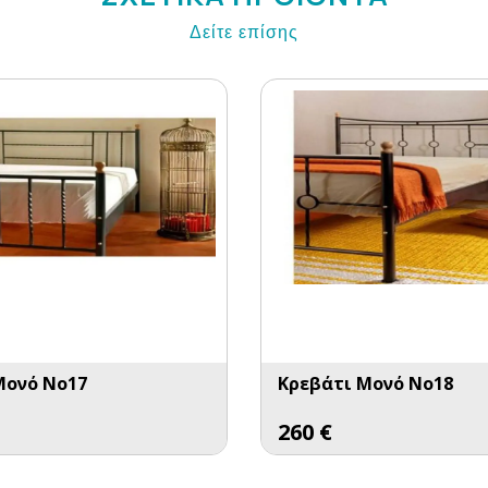
Δείτε επίσης
Μονό No17
Κρεβάτι Μονό No18
260
€