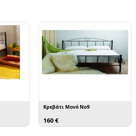
Κρεβάτι Μονό No9
160
€