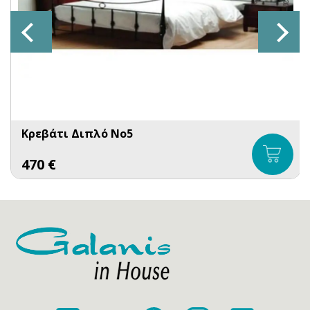
Κρεβάτι Διπλό No5
470
€