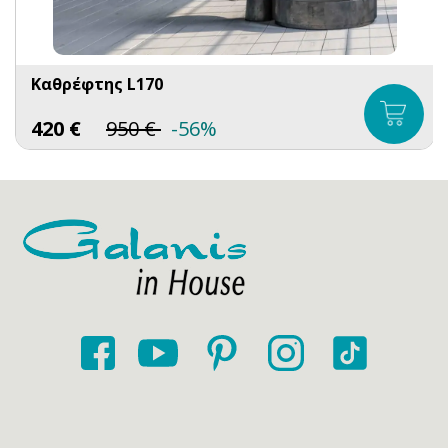
Καθρέφτης L170
420
€
950
€
-56%