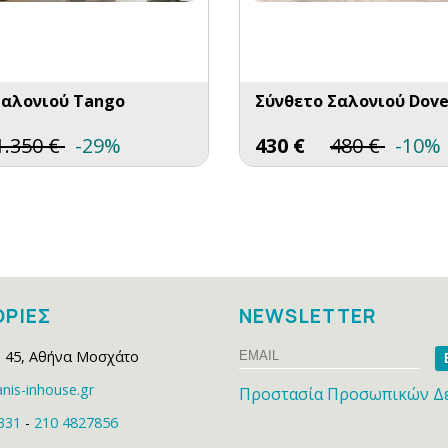
Σαλονιού Tango
Σύνθετο Σαλονιού Dov
1.350
€
-29%
430
€
480
€
-10%
ΡΙΕΣ
NEWSLETTER
Email
Na
 45
,
Αθήνα Μοσχάτο
nis-inhouse.gr
Προστασία Προσωπικών Δ
331
-
210 4827856