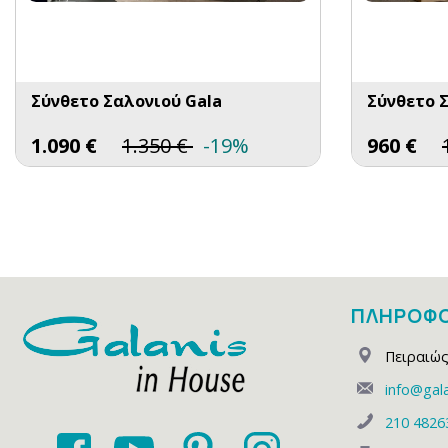
Σύνθετο Σαλονιού Gala
Σύνθετο 
1.090
€
1.350
€
-19%
960
€
ΠΛΗΡΟΦΟ
Πειραιώς
info@gala
210 4826