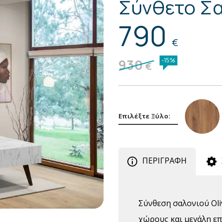
Σύνθετο Σα
790
€
930
-15%
€
Επιλέξτε Ξύλο:
ΠΕΡΙΓΡΑΦΗ
Σ
ύνθεση σαλονιού Ol
χώρους και μεγάλη επ