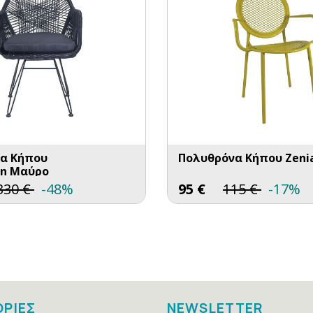
α Κήπου
Πολυθρόνα Κήπου Zeni
n Μαύρο
330
€
-48%
95
€
115
€
-17%
ΡΙΕΣ
NEWSLETTER