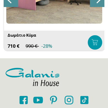
Δωμάτιο Κύμα
710
€
990
€
-28%