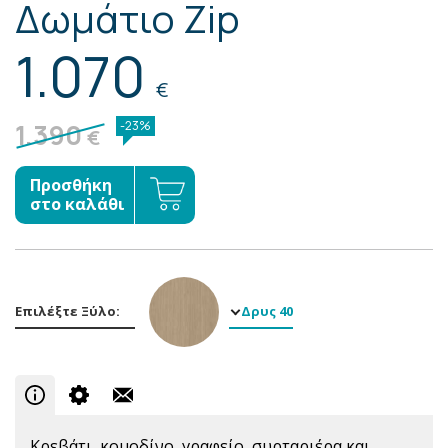
Δωμάτιο Zip
1.070
€
1.390
-23%
€
Προσθήκη
στο καλάθι
Επιλέξτε Ξύλο:
Δρυς 40
Κρεβάτι, κομοδίνο, γραφείο, συρταριέρα και