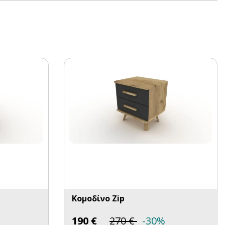
Κομοδίνο Zip
190
€
270
€
-30%