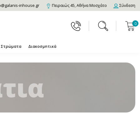
o@galanis-inhouse.gr
Πειραιώς 45, Αθήνα Μοσχάτο
Σύνδεση
0
Στρώματα
Διακοσμητικά
τια