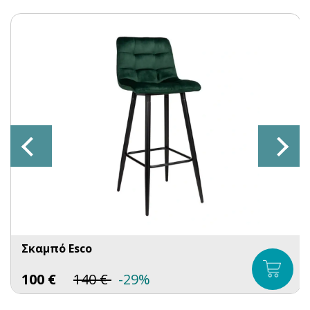
Σκαμπό Esco
100
€
140
€
-29%