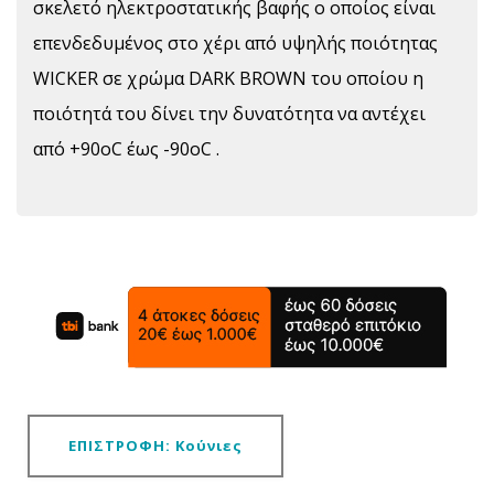
σκελετό ηλεκτροστατικής βαφής ο οποίος είναι
επενδεδυμένος στο χέρι από υψηλής ποιότητας
WICKER σε χρώμα DARK BROWN τoυ οποίoυ η
ποιότητά του δίνει την δυνατότητα να αντέχει
από +90οC έως -90οC .
ΕΠΙΣΤΡΟΦΗ: Κούνιες