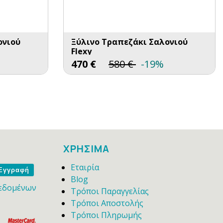
ονιού
Ξύλινο Τραπεζάκι Σαλονιού
Flexy
470
€
580
€
-19%
ΧΡΗΣΙΜΑ
Εταιρία
me
Blog
εδομένων
Τρόποι Παραγγελίας
Τρόποι Αποστολής
Τρόποι Πληρωμής