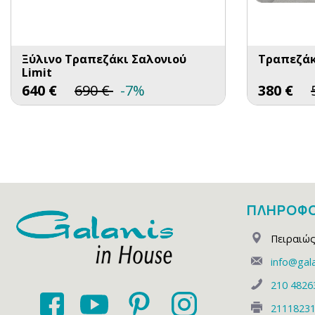
Ξύλινο Τραπεζάκι Σαλονιού
Τραπεζάκ
Limit
640
€
690
€
-7%
380
€
ΠΛΗΡΟΦΟ
Πειραιώς
info@gala
210 4826
2111823