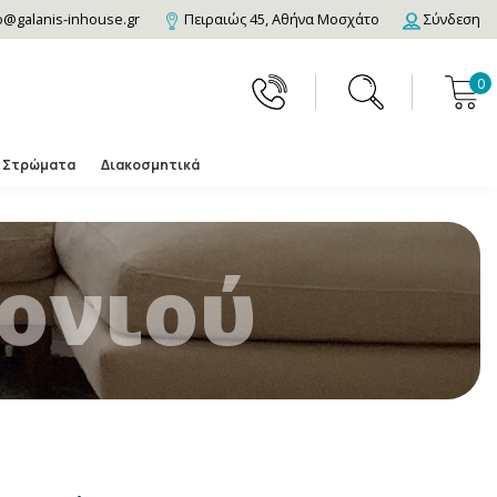
o@galanis-inhouse.gr
Πειραιώς 45, Αθήνα Μοσχάτο
Σύνδεση
0
Στρώματα
Διακοσμητικά
ονιού