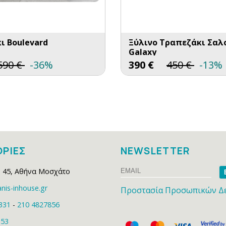
ι Boulevard
Ξύλινο Τραπεζάκι Σαλ
Galaxy
590
€
-36%
390
€
450
€
-13%
ΡΙΕΣ
NEWSLETTER
Email
Na
 45
,
Αθήνα Μοσχάτο
nis-inhouse.gr
Προστασία Προσωπικών Δ
331
-
210 4827856
153