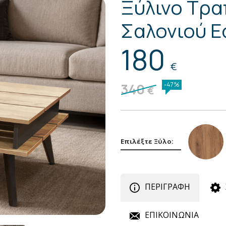
Ξύλινο Τρα
Σαλονιού E
180
€
340
-47%
€
Επιλέξτε Ξύλο:
ΠΕΡΙΓΡΑΦΗ
ΕΠΙΚΟΙΝΩΝΙΑ