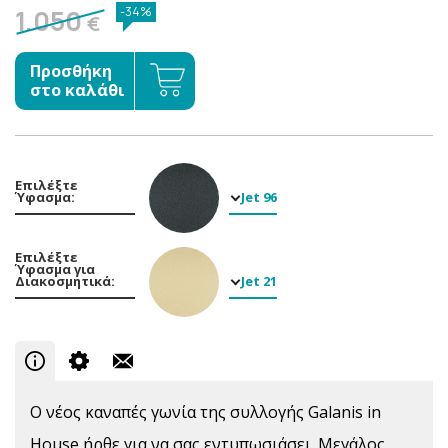
1.050
-34%
€
Προσθήκη
στο καλάθι
Επιλέξτε
Ύφασμα:
Jet 96
Επιλέξτε
Ύφασμα για
Διακοσμητικά:
Jet 21
Ο νέος καναπές γωνία της συλλογής Galanis in
House ήρθε για να σας εντυπωσιάσει. Μεγάλος,