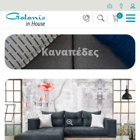
0
Καναπέδες