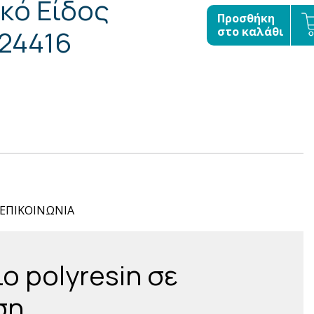
κό Είδος
Προσθήκη
24416
στο καλάθι
ΕΠΙΚΟΙΝΩΝΙΑ
ο polyresin σε
ση