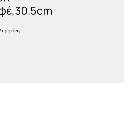
αφέ,30.5cm
λυρητίνη