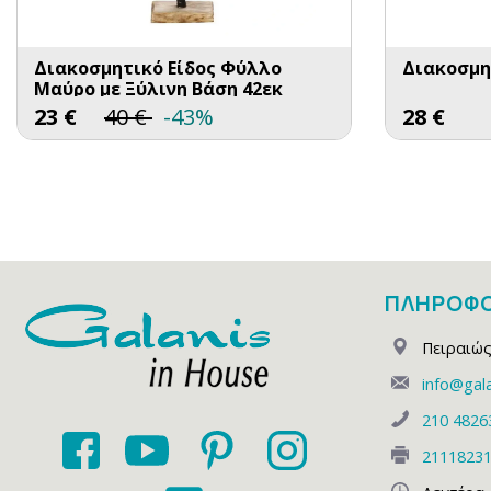
Διακοσμητικό Είδος Φύλλο
Διακοσμητ
Μαύρο με Ξύλινη Βάση 42εκ
23
€
40
€
-43%
28
€
ΠΛΗΡΟΦΟ
Πειραιώς
info@gala
210 4826
2111823