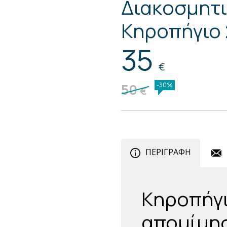
Διακοσμητι
Κηροπήγιο 
35
€
50
-30%
€
ΠΕΡΙΓΡΑΦΗ
Κηροπήγι
απομίμη