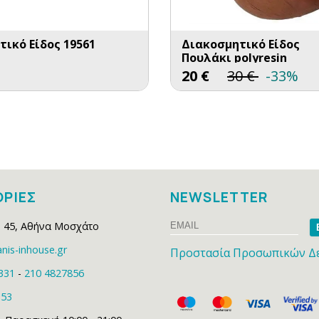
ικό Είδος 19561
Διακοσμητικό Είδος
Πουλάκι polyresin
20
€
30
€
-33%
ΡΙΕΣ
NEWSLETTER
Email
Na
 45
,
Αθήνα Μοσχάτο
nis-inhouse.gr
Προστασία Προσωπικών Δ
331
-
210 4827856
153