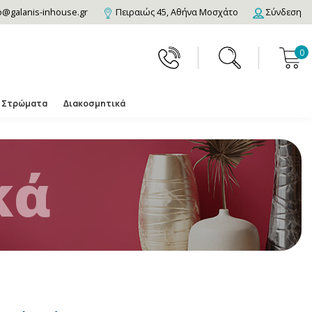
o@galanis-inhouse.gr
Πειραιώς 45, Αθήνα Μοσχάτο
Σύνδεση
0
Στρώματα
Διακοσμητικά
κά