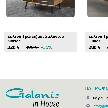
Ξύλινο Τραπεζάκι Σαλονιού
Ξύλινο Τ
Sixties
Oliver
320
€
490
€
-35%
280
€
ΠΛΗΡΟΦΟ
Πειραιώς
info@gala