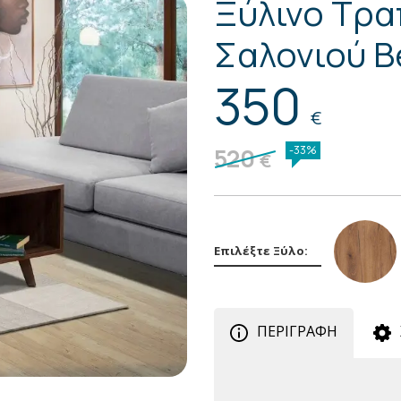
Ξύλινο Τρα
Σαλονιού B
350
€
520
-33%
€
Επιλέξτε Ξύλο:
ΠΕΡΙΓΡΑΦΗ