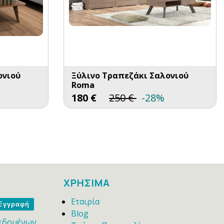
ονιού
Ξύλινο Τραπεζάκι Σαλονιού
Roma
180
€
250
€
-28%
ΧΡΗΣΙΜΑ
Εταιρία
me
Blog
εδομένων