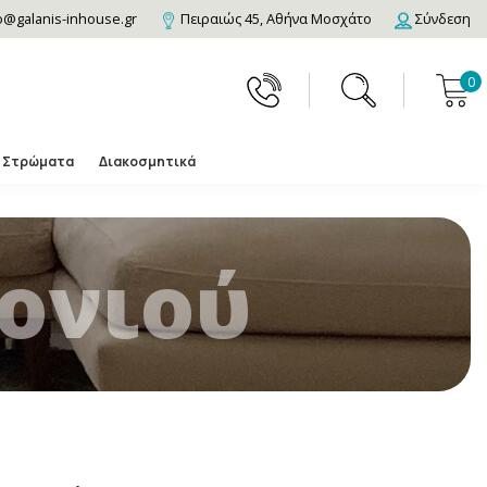
o@galanis-inhouse.gr
Πειραιώς 45, Αθήνα Μοσχάτο
Σύνδεση
0
Στρώματα
Διακοσμητικά
ονιού