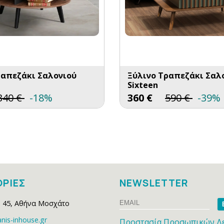
ραπεζάκι Σαλονιού
Ξύλινο Τραπεζάκι Σαλ
Sixteen
340
€
-18%
360
€
590
€
-39%
ΡΙΕΣ
NEWSLETTER
Email
Na
 45
,
Αθήνα Μοσχάτο
nis-inhouse.gr
Προστασία Προσωπικών Δ