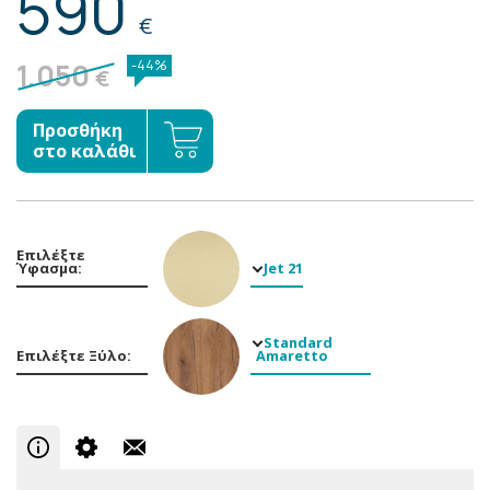
590
€
1.050
-44%
€
Προσθήκη
στο καλάθι
Επιλέξτε
Ύφασμα:
Jet 21
Standard
Επιλέξτε Ξύλο:
Amaretto