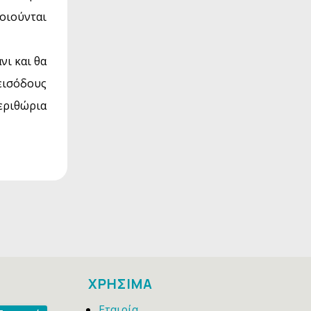
οιούνται
νι και θα
εισόδους
εριθώρια
ΧΡΗΣΙΜΑ
Εταιρία