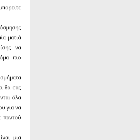
 μπορείτε
κόσμησης
ία ματιά
ίσης να
κόμα πιο
κοσμήματα
ι θα σας
νται όλα
ου για να
ε παντού
ίναι μια