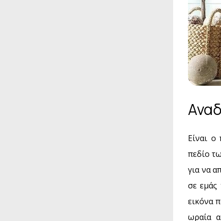
Αναδ
Είναι ο
πεδίο τω
για να α
σε εμάς
εικόνα π
ωραία α