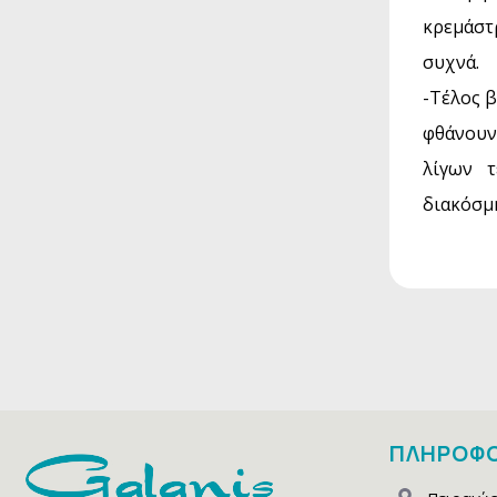
κρεμάστ
συχνά.
-Τέλος β
φθάνουν
λίγων τ
διακόσμ
ΠΛΗΡΟΦΟ