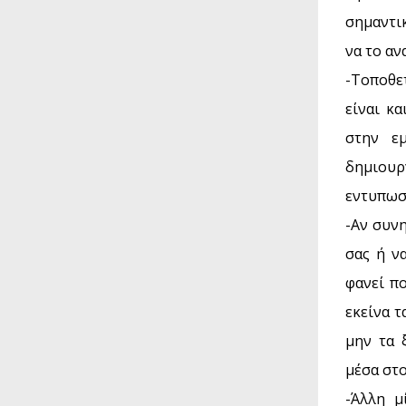
σημαντικ
να το αν
-Τοποθε
είναι κ
στην ε
δημιουρ
εντυπωσ
-Αν συνη
σας ή ν
φανεί π
εκείνα τ
μην τα 
μέσα στο
-Άλλη μ