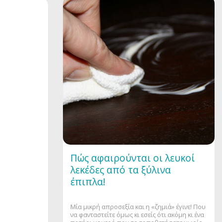
Πώς αφαιρούνται οι λευκοί
λεκέδες από τα ξύλινα
έπιπλα!
Μία μικρή απροσεξία και η «ζημιά» έγινε! Που
να φανταστείτε όμως κι εσείς ότι ακόμη κι ένα