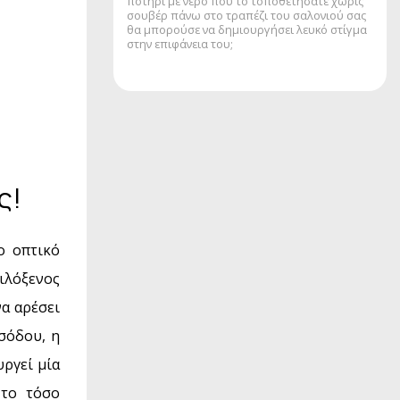
ποτήρι με νερό που το τοποθετήσατε χωρίς
σουβέρ πάνω στο τραπέζι του σαλονιού σας
θα μπορούσε να δημιουργήσει λευκό στίγμα
στην επιφάνεια του;
ς!
ο οπτικό
φιλόξενος
να αρέσει
σόδου, η
υργεί μία
 το τόσο