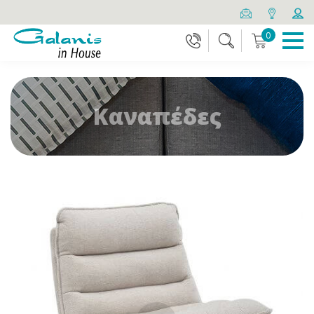
0
Καναπέδες