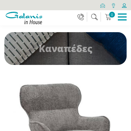
0
Καναπέδες