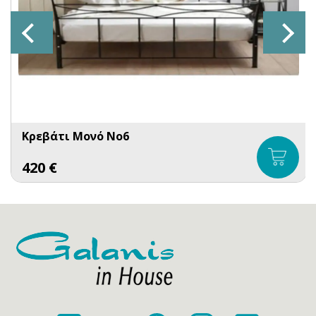
Κρεβάτι Μονό No6
420
€