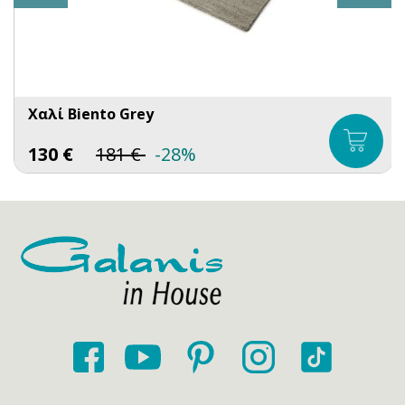
Χαλί Biento Grey
130
€
181
€
-28%