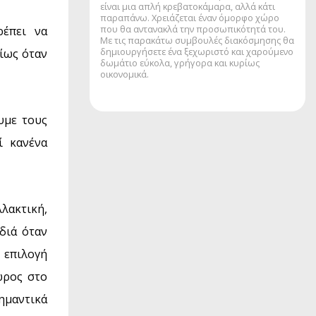
είναι μια απλή κρεβατοκάμαρα, αλλά κάτι
παραπάνω. Χρειάζεται έναν όμορφο χώρο
που θα αντανακλά την προσωπικότητά του.
ρέπει να
Με τις παρακάτω συμβουλές διακόσμησης θα
δημιουργήσετε ένα ξεχωριστό και χαρούμενο
ρίως όταν
δωμάτιο εύκολα, γρήγορα και κυρίως
οικονομικά.
υμε τους
ί κανένα
λλακτική,
διά όταν
 επιλογή
ώρος στο
ημαντικά