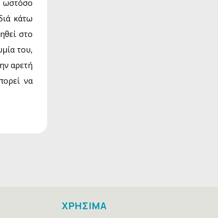
ά, ωστόσο
διά κάτω
μηθεί στο
μία του,
την αρετή
πορεί να
ΧΡΗΣΙΜΑ