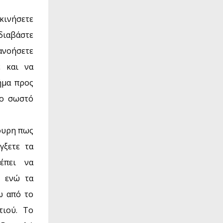
κινήσετε
διαβάστε
ανοήσετε
ε και να
ήμα προς
το σωστό
γουρη πως
γξετε τα
έπει να
, ενώ τα
ω από το
τιού. Το