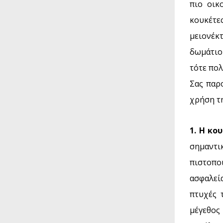
πιο οικ
κουκέτε
μειονέκ
δωμάτιο
τότε πο
Σας παρ
χρήση τ
1. Η κο
σημαντ
πιστοπο
ασφαλεί
πτυχές 
μέγεθος