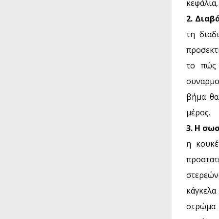
κεφάλια,
2. Διαβ
τη διαδ
προσεκτ
το πώς 
συναρμο
βήμα θα
μέρος.
3. Η σω
η κουκέ
προστα
στερεών
κάγκελα
στρώμα 