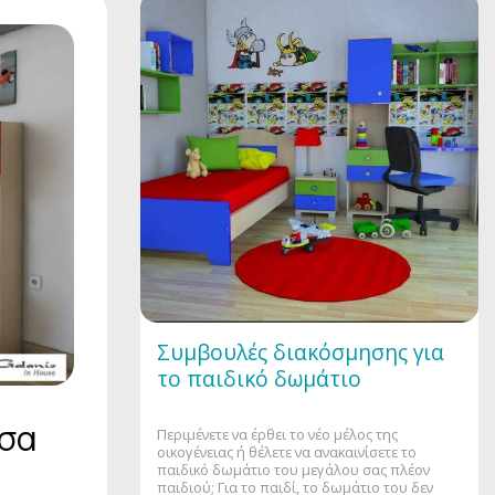
Συμβουλές διακόσμησης για
το παιδικό δωμάτιο
όσα
Περιμένετε να έρθει το νέο μέλος της
οικογένειας ή θέλετε να ανακαινίσετε το
παιδικό δωμάτιο του μεγάλου σας πλέον
παιδιού; Για το παιδί, το δωμάτιο του δεν