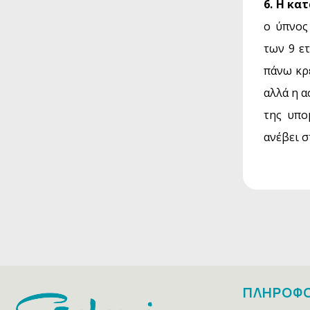
6. Η κα
ο ύπνος
των 9 ετ
πάνω κρ
αλλά η α
της υπο
ανέβει σ
ΠΛΗΡΟΦΟ