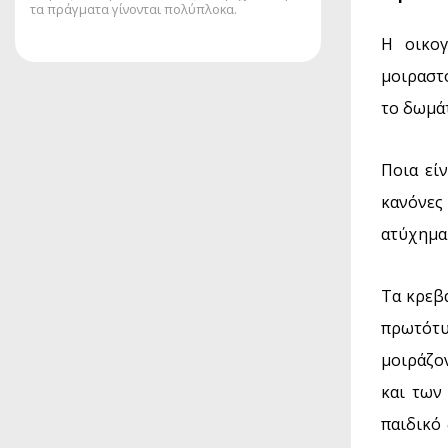
τα πράγματα γίνονται πολύπλοκα.
Η οικογ
μοιραστο
το δωμάτ
Ποια εί
κανόνες
ατύχημα
Τα κρεβά
πρωτότυ
μοιράζο
και των
παιδικό