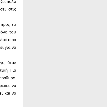
όζει πολύ
σει στις
 προς το
μόνο του
διαίτερα
εί για να
γο, όταν
ική. Για
αράθυρο.
ρέπει να
εί και να