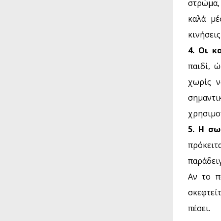
στρώμα, 
καλά μέ
κινήσεις
4. Οι κ
παιδί, 
χωρίς ν
σημαντικ
χρησιμο
5. Η σ
πρόκειτ
παράδει
Αν το π
σκεφτείτ
πέσει.