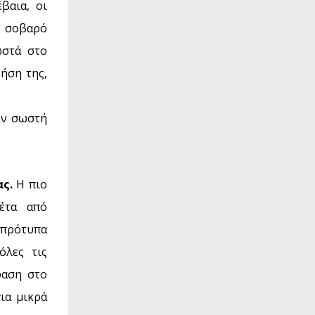
βαια, οι
α σοβαρό
ωστά στο
ήση της,
ην σωστή
ς.
Η πιο
έτα από
 πρότυπα
όλες τις
φαση στο
ια μικρά