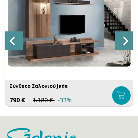
Σύνθετο Σαλονιού Jade
790
€
1.180
€
-33%