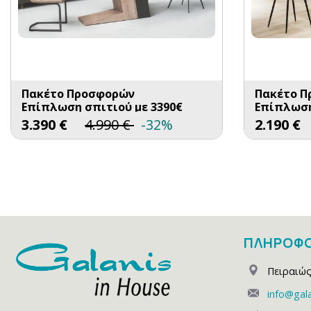
Πακέτο Προσφορών
Πακέτο 
Επίπλωση σπιτιού με 3390€
Επίπλωση
3.390
€
4.990
€
-32%
2.190
€
ΠΛΗΡΟΦΟ
Πειραιώς
info@gala