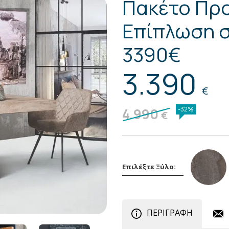
Πακέτο Πρ
Επίπλωση σ
3390€
3.390
€
4.990
-32%
€
Επιλέξτε Ξύλο:
ΠΕΡΙΓΡΑΦΗ