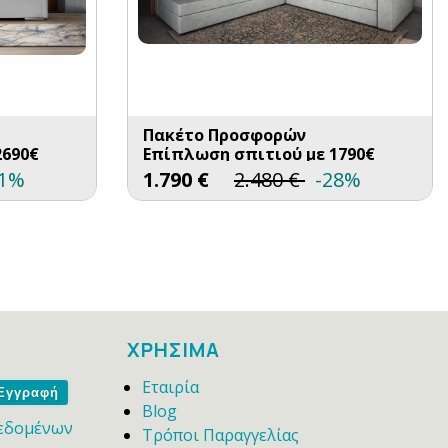
Πακέτο Προσφορών
2690€
Επίπλωση σπιτιού με 1790€
41%
1.790
€
2.480
€
-28%
ΧΡΗΣΙΜΑ
Εταιρία
me
Blog
εδομένων
Τρόποι Παραγγελίας