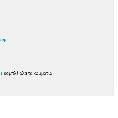
tep
,
et
κομπλέ όλα τα κομμάτια