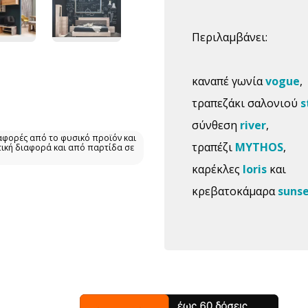
Περιλαμβάνει:
καναπέ γωνία
vogue
,
τραπεζάκι σαλονιού
s
σύνθεση
river
,
αφορές από το φυσικό προϊόν και
τραπέζι
MYTHOS
,
τική διαφορά και από παρτίδα σε
καρέκλες
loris
και
κρεβατοκάμαρα
suns