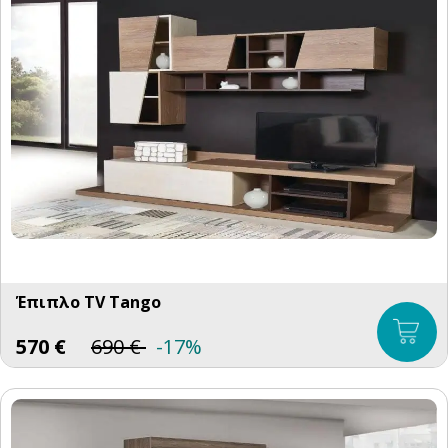
Έπιπλο TV Tango
570
€
690
€
-17%