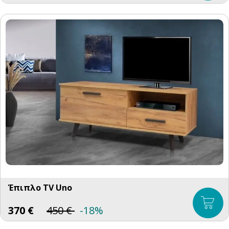
Έπιπλο TV Uno
370
€
450
€
-18%