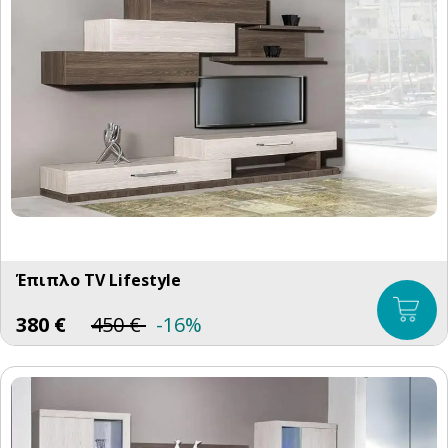
Έπιπλο TV Lifestyle
380
€
450
€
-16%