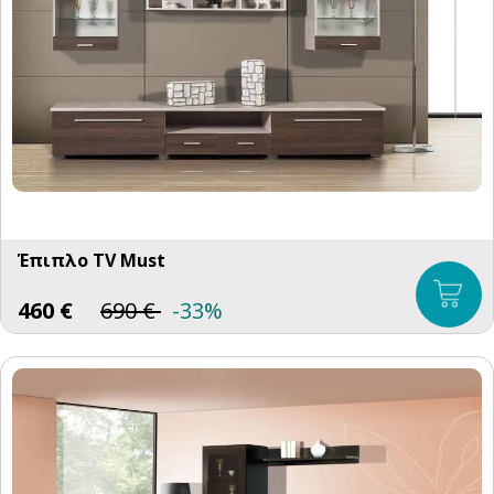
Έπιπλο TV Must
460
€
690
€
-33%