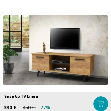
Έπιπλο TV Linea
330
€
450
€
-27%