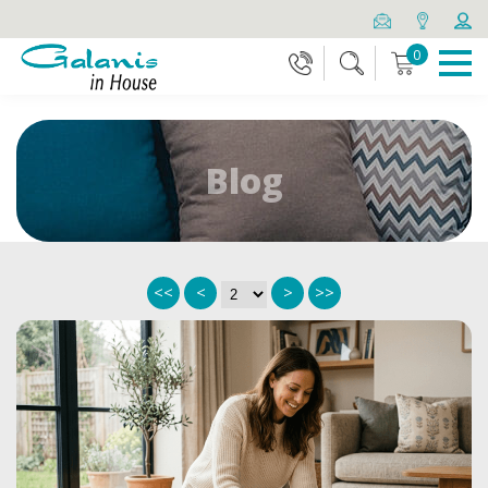
0
Blog
<<
<
>
>>