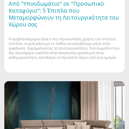
Από "Υπνοδωμάτιο" σε "Προσωπικό
Καταφύγιο": 5 Έπιπλα που
Μεταμορφώνουν τη Λειτουργικότητα του
Χώρου σας
Η κρεβατοκάμαρα είναι ο πιο προσωπικός χώρος του σπιτιού.
Ωστόσο, συχνά κάνουμε το λάθος να εστιάζουμε μόνο στην
εμφάνιση, παραμελώντας τη λειτουργικότητα. Ένα δωμάτιο που
δεν προσφέρει ευκολία στην κίνηση και οργάνωση στην
καθημερινότητα, καταλήγει να προκαλεί άγχος αντί για ηρεμία.