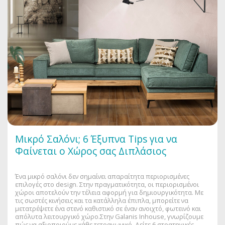
Μικρό Σαλόνι; 6 Έξυπνα Tips για να
Φαίνεται ο Χώρος σας Διπλάσιος
Ένα μικρό σαλόνι δεν σημαίνει απαραίτητα περιορισμένες
επιλογές στο design. Στην πραγματικότητα, οι περιορισμένοι
χώροι αποτελούν την τέλεια αφορμή για δημιουργικότητα. Με
τις σωστές κινήσεις και τα κατάλληλα έπιπλα, μπορείτε να
μετατρέψετε ένα στενό καθιστικό σε έναν ανοιχτό, φωτεινό και
απόλυτα λειτουργικό χώρο.Στην Galanis Inhouse, γνωρίζουμε
πώς να αξιοποιούμε κάθε τετραγωνικό. Δείτε 6 στρατηγικές