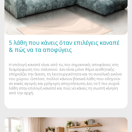
5 λάθη που κάνεις όταν επιλέγεις καναπέ
& πώς να τα αποφύγεις
Η επιλογή καναπέ είναι από τις πιο σημαντικές αποφάσεις στη
διαμόρφωση του σαλονιού. Δεν είναι μόνο θέμα αισθητικής -
επηρεάζει την άνεση, τη λειτουργικότητα και τη συνολική εικόνα
του χώρου. Ωστόσο, πολλοί κάνουν βασικά λάθη που οδηγούν
σε κακές αγορές και γρήγορη απογοήτευση.Δες τα 5 πιο συχνά
λάθη στην επιλογή καναπέ και πώς να κάνεις τη σωστή κίνηση
από την αρχή.