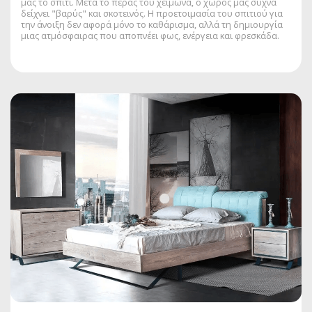
μας το σπίτι. Μετά το πέρας του χειμώνα, ο χώρος μας συχνά
δείχνει "βαρύς" και σκοτεινός. Η προετοιμασία του σπιτιού για
την άνοιξη δεν αφορά μόνο το καθάρισμα, αλλά τη δημιουργία
μιας ατμόσφαιρας που αποπνέει φως, ενέργεια και φρεσκάδα.