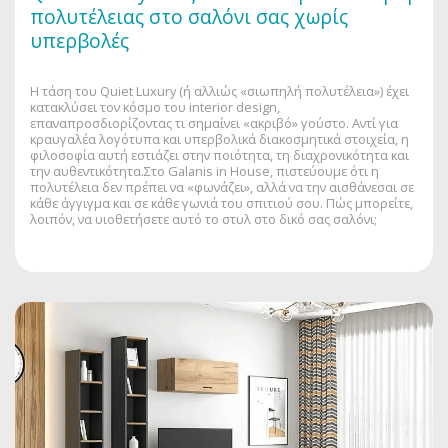
πολυτέλειας στο σαλόνι σας χωρίς
υπερβολές
Η τάση του Quiet Luxury (ή αλλιώς «σιωπηλή πολυτέλεια») έχει
κατακλύσει τον κόσμο του interior design,
επαναπροσδιορίζοντας τι σημαίνει «ακριβό» γούστο. Αντί για
κραυγαλέα λογότυπα και υπερβολικά διακοσμητικά στοιχεία, η
φιλοσοφία αυτή εστιάζει στην ποιότητα, τη διαχρονικότητα και
την αυθεντικότητα.Στο Galanis in House, πιστεύουμε ότι η
πολυτέλεια δεν πρέπει να «φωνάζει», αλλά να την αισθάνεσαι σε
κάθε άγγιγμα και σε κάθε γωνιά του σπιτιού σου. Πώς μπορείτε,
λοιπόν, να υιοθετήσετε αυτό το στυλ στο δικό σας σαλόνι;