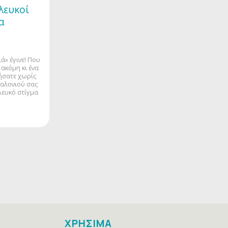
λευκοί
α
ά» έγινε! Που
 ακόμη κι ένα
ήσατε χωρίς
σαλονιού σας
λευκό στίγμα
ΧΡΗΣΙΜΑ