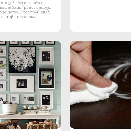
στο χαλί. Μη σας πιάνει
ιμετωπίζεται. Τρόπος υπάρχει
χρησιμοποιώντας πολύ απλά
να επέμβετε εγκαίρως.