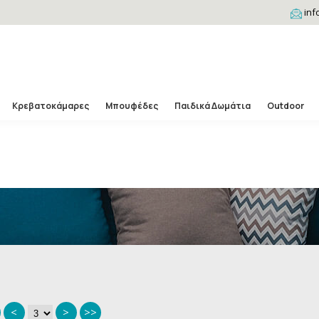
inf
nis/public_html/blocks.php
on line
146
Κρεβατοκάμαρες
Μπουφέδες
Παιδικά Δωμάτια
Outdoor
<
>
>>