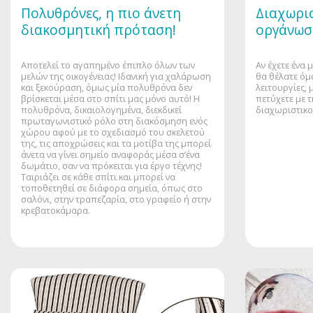
Πολυθρόνες, η πιο άνετη
Διαχωρισ
διακοσμητική πρόταση!
οργάνωσ
Αποτελεί το αγαπημένο έπιπλο όλων των
Αν έχετε ένα
μελών της οικογένειας! Ιδανική για χαλάρωση
θα θέλατε όμ
και ξεκούραση, όμως μία πολυθρόνα δεν
λειτουργίες, 
βρίσκεται μέσα στο σπίτι μας μόνο αυτό! Η
πετύχετε με 
πολυθρόνα, δικαιολογημένα, διεκδικεί
διαχωριστικο
πρωταγωνιστικό ρόλο στη διακόσμηση ενός
χώρου αφού με το σχεδιασμό του σκελετού
της, τις αποχρώσεις και τα μοτίβα της μπορεί
άνετα να γίνει σημείο αναφοράς μέσα σ’ένα
δωμάτιο, σαν να πρόκειται για έργο τέχνης!
Ταιριάζει σε κάθε σπίτι και μπορεί να
τοποθετηθεί σε διάφορα σημεία, όπως στο
σαλόνι, στην τραπεζαρία, στο γραφείο ή στην
κρεβατοκάμαρα.