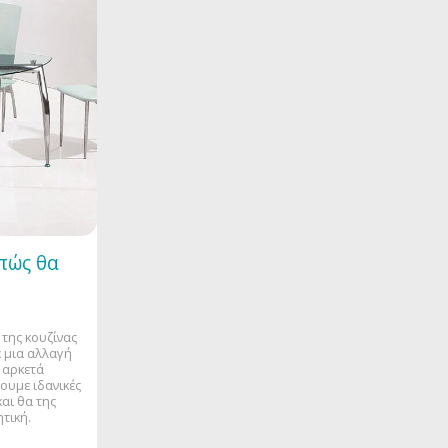
πώς θα
 της κουζίνας
 μια αλλαγή
ε αρκετά
ουμε ιδανικές
αι θα της
ητική.