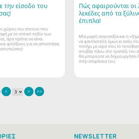
ε την είσοδο του
Πώς αφαιρούνται οι 
σας!
λεκέδες από τα ξύλιν
έπιπλα!
ος χώρος του σπιτιού που
παφή με το οπτικό πεδίο των
Μία μικρή απροσεξία και η «ζημι
ς, άρα πρέπει να είναι
να φανταστείτε όμως κι εσείς ότι
και φιλόξενος για να αποσπάσει
ποτήρι με νερό που το τοποθετ
 εντυπώσεις!
σουβέρ πάνω στο τραπέζι του 
θα μπορούσε να δημιουργήσει 
στην επιφάνεια του;
<
>
>>
ΡΙΕΣ
NEWSLETTER