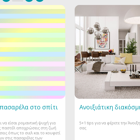
 πασαρέλα στο σπίτι
Ανοιξιάτικη διακόσ
ι να είσαι ρομαντική ψυχή για
5+1 tips για να φέρετε την Άνοιξ
τις παστέλ αποχρώσεις στη ζωή
σας
εις όπως το σιελ και το κουφετί
ν στις πασαρέλες των