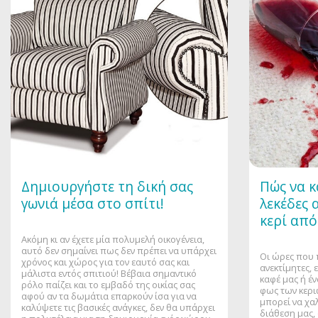
Δημιουργήστε τη δική σας
Πώς να κ
γωνιά μέσα στο σπίτι!
λεκέδες 
κερί από
Ακόμη κι αν έχετε μία πολυμελή οικογένεια,
αυτό δεν σημαίνει πως δεν πρέπει να υπάρχει
Οι ώρες που 
χρόνος και χώρος για τον εαυτό σας και
ανεκτίμητες,
μάλιστα εντός σπιτιού! Βέβαια σημαντικό
καφέ μας ή έ
ρόλο παίζει και το εμβαδό της οικίας σας
φως των κερι
αφού αν τα δωμάτια επαρκούν ίσα για να
μπορεί να χα
καλύψετε τις βασικές ανάγκες, δεν θα υπάρχει
διάθεση μας, 