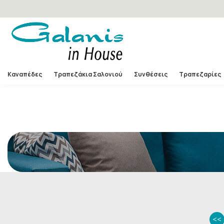
Warning
: Undefined array key "other-room" in
/home/gala
Καναπέδες
Τραπεζάκια Σαλονιού
Συνθέσεις
Τραπεζαρίες
<<