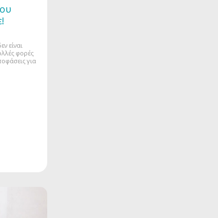
που
!
εν είναι
λλές φορές
ποφάσεις για