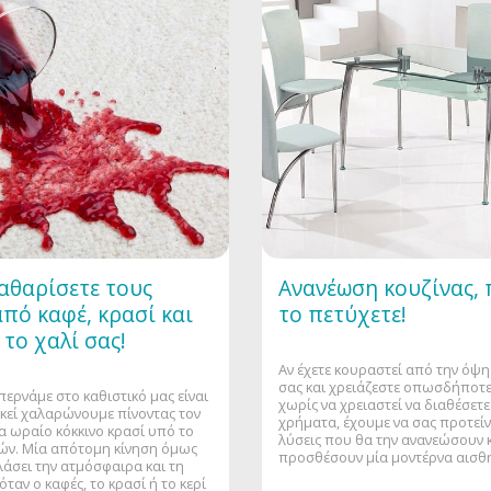
αθαρίσετε τους
Ανανέωση κουζίνας, 
από καφέ, κρασί και
το πετύχετε!
 το χαλί σας!
Αν έχετε κουραστεί από την όψη
σας και χρειάζεστε οπωσδήποτε
περνάμε στο καθιστικό μας είναι
χωρίς να χρειαστεί να διαθέσετ
 εκεί χαλαρώνουμε πίνοντας τον
χρήματα, έχουμε να σας προτείν
να ωραίο κόκκινο κρασί υπό το
λύσεις που θα την ανανεώσουν κ
ών. Μία απότομη κίνηση όμως
προσθέσουν μία μοντέρνα αισθ
λάσει την ατμόσφαιρα και τη
όταν ο καφές, το κρασί ή το κερί