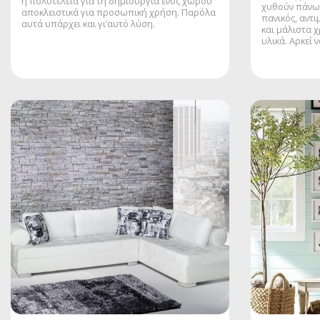
η πολυτέλεια για τη δημιουργία ενός χώρου
χυθούν πάνω 
αποκλειστικά για προσωπική χρήση. Παρόλα
πανικός, αντ
αυτά υπάρχει και γι’αυτό λύση.
και μάλιστα 
υλικά. Αρκεί 