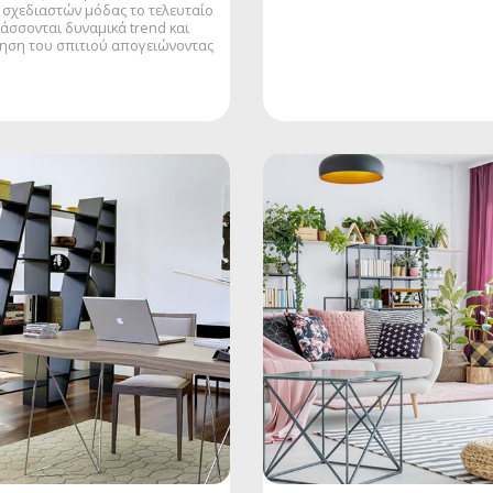
σχεδιαστών μόδας το τελευταίο
τάσσονται δυναμικά trend και
ηση του σπιτιού απογειώνοντας